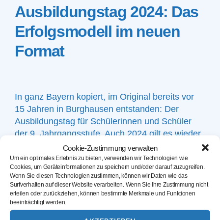
Ausbildungstag 2024: Das
Erfolgsmodell im neuen
Format
In ganz Bayern kopiert, im Original bereits vor
15 Jahren in Burghausen entstanden: Der
Ausbildungstag für Schülerinnen und Schüler
der 9. Jahrgangsstufe. Auch 2024 gilt es wieder,
spannende und zukunftssichere Berufe im
Cookie-Zustimmung verwalten
heimischen Mittelstand zu präsentieren und die
Um ein optimales Erlebnis zu bieten, verwenden wir Technologien wie
Cookies, um Geräteinformationen zu speichern und/oder darauf zuzugreifen.
jungen Leute auf ihre Zukunft vorzubereiten.
Wenn Sie diesen Technologien zustimmen, können wir Daten wie das
Heuer findet der Ausbildungstag am schulfreien
Surfverhalten auf dieser Website verarbeiten. Wenn Sie Ihre Zustimmung nicht
erteilen oder zurückziehen, können bestimmte Merkmale und Funktionen
Buß- und Bettag statt, also am 20. November.
beeinträchtigt werden.
In den Zeitfenstern von 8.30 bis 12.00 Uhr und