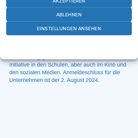
AKZEPTIEREN
von 13.00 bis 16.30 Uhr sollen die Schülerinnen
und Schüler ihre „Wunschberufe“ kennenlernen
ABLEHNEN
und aktiv mitmachen.
EINSTELLUNGEN ANSEHEN
Der Ausbildungstag wird wie immer aktiv von
den regionalen Medien begleitet, die
Cookie-Richtlinie
Datenschutz
Impressum
teilnehmenden Betriebe werden in der
Lokalzeitung genannt. Beworben wird die
Initiative in den Schulen, aber auch im Kino und
den sozialen Medien. Anmeldeschluss für die
Unternehmen ist der 2. August 2024.