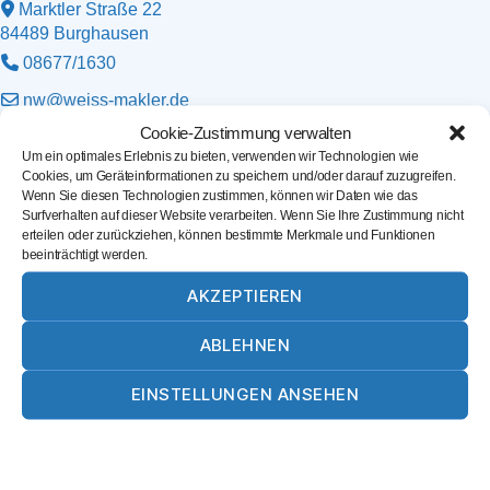
Marktler Straße 22
84489
Burghausen
08677/1630
nw@weiss-makler.de
Website
Cookie-Zustimmung verwalten
Um ein optimales Erlebnis zu bieten, verwenden wir Technologien wie
Cookies, um Geräteinformationen zu speichern und/oder darauf zuzugreifen.
Möbel Rauschecker GmbH & Co. KG
Wenn Sie diesen Technologien zustimmen, können wir Daten wie das
Surfverhalten auf dieser Website verarbeiten. Wenn Sie Ihre Zustimmung nicht
Adolf-Bauer-Str. 34
erteilen oder zurückziehen, können bestimmte Merkmale und Funktionen
beeinträchtigt werden.
84543
Winhöring
08671/929760
AKZEPTIEREN
info@moebel-rauschecker.de
ABLEHNEN
Website
EINSTELLUNGEN ANSEHEN
Heilpraktiker, Alexander Diesner
Cookie-Richtlinie
Datenschutz
Impressum
St.-Nikolaus-Straße 13
84524
Neuötting