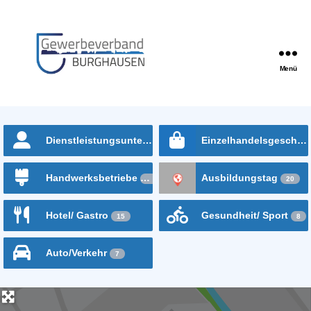
Menü
Gewerbeverband
Burghausen
Dienstleistungsunternehmen
Einzelhandelsgeschäfte
64
Handwerksbetriebe
Ausbildungstag
32
20
Hotel/ Gastro
Gesundheit/ Sport
15
8
Auto/Verkehr
7