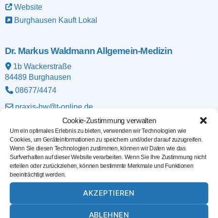
Website
Burghausen Kauft Lokal
Dr. Markus Waldmann Allgemein-Medizin
1b Wackerstraße
84489
Burghausen
08677/4474
praxis-hw@t-online.de
Website
Cookie-Zustimmung verwalten
Um ein optimales Erlebnis zu bieten, verwenden wir Technologien wie
Cookies, um Geräteinformationen zu speichern und/oder darauf zuzugreifen.
Wenn Sie diesen Technologien zustimmen, können wir Daten wie das
Dr.Dr.med. Starflinger
Surfverhalten auf dieser Website verarbeiten. Wenn Sie Ihre Zustimmung nicht
erteilen oder zurückziehen, können bestimmte Merkmale und Funktionen
Elisabethstraße 8
beeinträchtigt werden.
84489
Burghausen
0171/4874114
AKZEPTIEREN
info@gynzentrum-muehldorf.de
ABLEHNEN