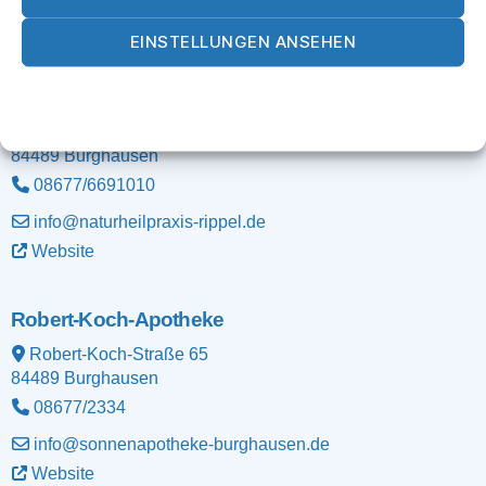
Website
EINSTELLUNGEN ANSEHEN
Naturheilpraxis-Rippel, Cordula & Heiko Rippel,
Cookie-Richtlinie
Datenschutz
Impressum
Heilpraktiker/in
Adalbert-Stifter-Straße 11
84489
Burghausen
08677/6691010
info@naturheilpraxis-rippel.de
Website
Robert-Koch-Apotheke
Robert-Koch-Straße 65
84489
Burghausen
08677/2334
info@sonnenapotheke-burghausen.de
Website