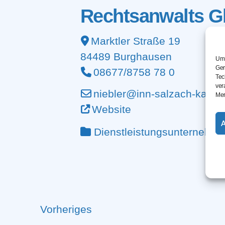
Rechtsanwalts 
Marktler Straße 19
84489
Burghausen
Um 
Ger
08677/8758 78 0
Tec
ver
niebler@inn-salzach-kanzle
Mer
Website
Dienstleistungsunternehm
Vorheriges