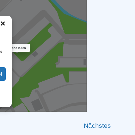
Karte laden
te
N
Nächstes