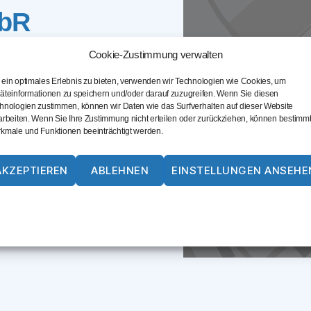
GbR
Cookie-Zustimmung verwalten
ein optimales Erlebnis zu bieten, verwenden wir Technologien wie Cookies, um
äteinformationen zu speichern und/oder darauf zuzugreifen. Wenn Sie diesen
hnologien zustimmen, können wir Daten wie das Surfverhalten auf dieser Website
arbeiten. Wenn Sie Ihre Zustimmung nicht erteilen oder zurückziehen, können bestimm
i.de
kmale und Funktionen beeinträchtigt werden.
AKZEPTIEREN
ABLEHNEN
EINSTELLUNGEN ANSEHE
en
Cookie-Richtlinie
Datenschutz
Impressum