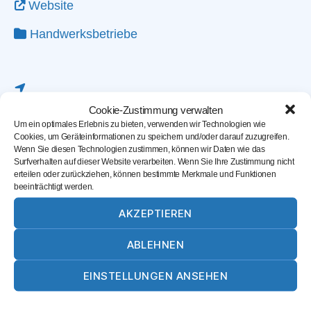
Website
Handwerksbetriebe
Cookie-Zustimmung verwalten
Um ein optimales Erlebnis zu bieten, verwenden wir Technologien wie
Cookies, um Geräteinformationen zu speichern und/oder darauf zuzugreifen.
Wenn Sie diesen Technologien zustimmen, können wir Daten wie das
Surfverhalten auf dieser Website verarbeiten. Wenn Sie Ihre Zustimmung nicht
erteilen oder zurückziehen, können bestimmte Merkmale und Funktionen
beeinträchtigt werden.
AKZEPTIEREN
ABLEHNEN
Karte laden
EINSTELLUNGEN ANSEHEN
Cookie-Richtlinie
Datenschutz
Impressum