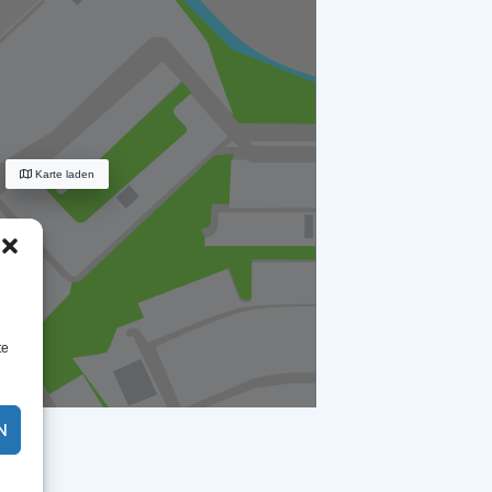
Karte laden
te
N