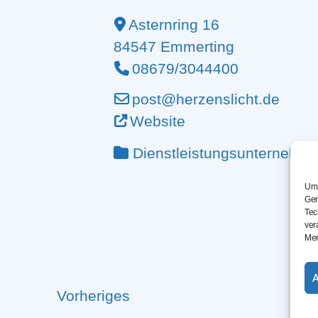
Asternring 16
84547
Emmerting
08679/3044400
post@herzenslicht.de
Website
Dienstleistungsunternehm
Um 
Ger
Tec
ver
Mer
Vorheriges