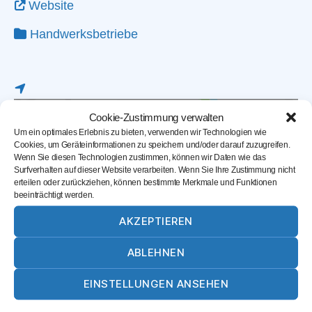
Website
Handwerksbetriebe
Cookie-Zustimmung verwalten
Um ein optimales Erlebnis zu bieten, verwenden wir Technologien wie
Cookies, um Geräteinformationen zu speichern und/oder darauf zuzugreifen.
Wenn Sie diesen Technologien zustimmen, können wir Daten wie das
Surfverhalten auf dieser Website verarbeiten. Wenn Sie Ihre Zustimmung nicht
erteilen oder zurückziehen, können bestimmte Merkmale und Funktionen
beeinträchtigt werden.
AKZEPTIEREN
Karte laden
ABLEHNEN
EINSTELLUNGEN ANSEHEN