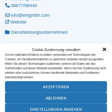
08677/98440
info@entgmbh.com
Website
Dienstleistungsunternehmen
Cookie-Zustimmung verwalten
Um ein optimales Erlebnis zu bieten, verwenden wir Technologien wie
Cookies, um Geräteinformationen zu speichern und/oder darauf zuzugreifen.
Wenn Sie diesen Technologien zustimmen, können wir Daten wie das
Surfverhalten auf dieser Website verarbeiten. Wenn Sie Ihre Zustimmung nicht
erteilen oder zurückziehen, können bestimmte Merkmale und Funktionen
beeinträchtigt werden.
AKZEPTIEREN
ABLEHNEN
EINSTELLUNGEN ANSEHEN
Karte laden