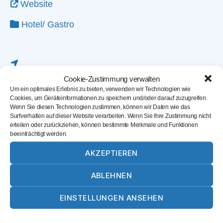
Website
Hotel/ Gastro
Cookie-Zustimmung verwalten
Um ein optimales Erlebnis zu bieten, verwenden wir Technologien wie
Cookies, um Geräteinformationen zu speichern und/oder darauf zuzugreifen.
Wenn Sie diesen Technologien zustimmen, können wir Daten wie das
Surfverhalten auf dieser Website verarbeiten. Wenn Sie Ihre Zustimmung nicht
erteilen oder zurückziehen, können bestimmte Merkmale und Funktionen
beeinträchtigt werden.
AKZEPTIEREN
ABLEHNEN
Karte laden
EINSTELLUNGEN ANSEHEN
Cookie-Richtlinie
Datenschutz
Impressum