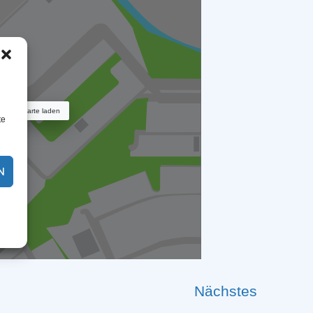
Karte laden
te
N
Nächstes