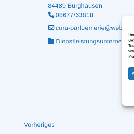
84489
Burghausen
08677/63818
cura-parfuemerie@web.de
Um 
Dienstleistungsunternehm
Ger
Tec
ver
Mer
Vorheriges