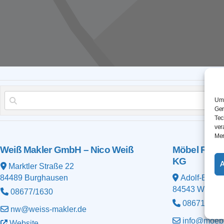
Um 
Ger
Tec
ver
Mer
Weiß Makler GmbH – Nico Weiß
Möbel Raus
KG
Marktler Straße 22
84489
Burghausen
Adolf-Bauer-
84543
Winhör
08677/1630
08671/929
nw@weiss-makler.de
info@moebe
Website