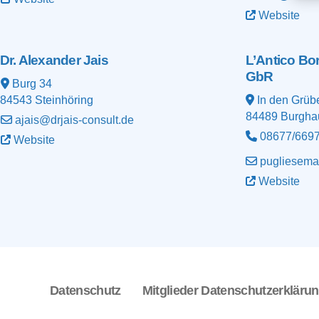
Website
Dr. Alexander Jais
L’Antico Bo
GbR
Burg 34
84543
Steinhöring
In den Grüb
84489
Burgha
ajais@drjais-consult.de
08677/669
Website
pugliesema
Website
Datenschutz
Mitglieder Datenschutzerkläru