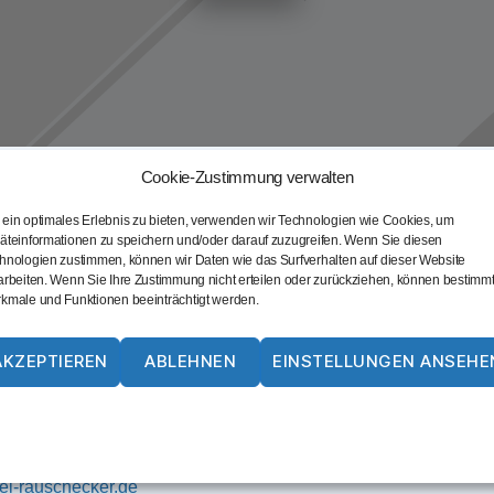
Cookie-Zustimmung verwalten
ein optimales Erlebnis zu bieten, verwenden wir Technologien wie Cookies, um
äteinformationen zu speichern und/oder darauf zuzugreifen. Wenn Sie diesen
hnologien zustimmen, können wir Daten wie das Surfverhalten auf dieser Website
arbeiten. Wenn Sie Ihre Zustimmung nicht erteilen oder zurückziehen, können bestimm
kmale und Funktionen beeinträchtigt werden.
checker GmbH & Co.
Heilpraktiker, Alexander
AKZEPTIEREN
ABLEHNEN
EINSTELLUNGEN ANSEHE
St.-Nikolaus-Straße 13
Str. 34
84524
Neuötting
ing
Cookie-Richtlinie
Datenschutz
Impressum
08671/2772
760
Diesnera@web.de
l-rauschecker.de