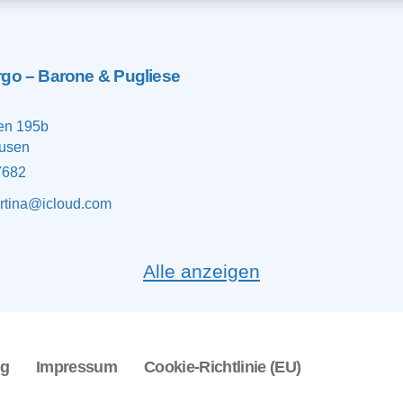
rgo – Barone & Pugliese
en 195b
usen
7682
rtina@icloud.com
Alle anzeigen
ng
Impressum
Cookie-Richtlinie (EU)