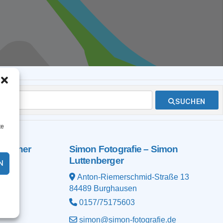
SUCHEN
te
 Diesner
Simon Fotografie – Simon
Luttenberger
N
Anton-Riemerschmid-Straße 13
84489
Burghausen
0157/75175603
simon@simon-fotografie.de