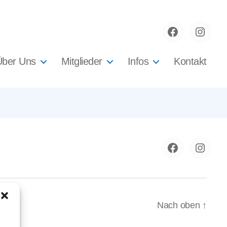
Facebook
instag
Über Uns
Mitglieder
Infos
Kontakt
Facebook
instag
Nach oben
↑