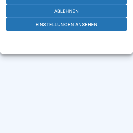
Nach oben
↑
© 2026
Gewerbeverband Burghausen
ABLEHNEN
EINSTELLUNGEN ANSEHEN
Cookie-Richtlinie
Datenschutz
Impressum