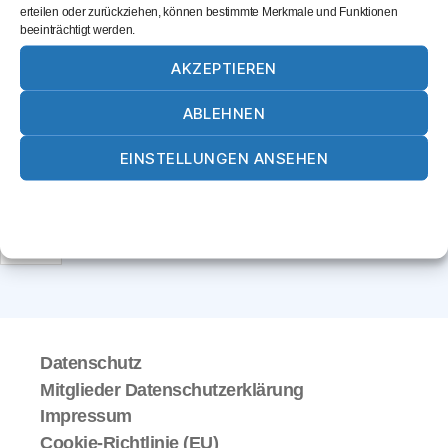
erteilen oder zurückziehen, können bestimmte Merkmale und Funktionen
beeinträchtigt werden.
Möbel Rauschecker GmbH & Co. KG
AKZEPTIEREN
Adolf-Bauer-Str. 34
84543
Winhöring
ABLEHNEN
08671/929760
EINSTELLUNGEN ANSEHEN
info@moebel-rauschecker.de
Website
Cookie-Richtlinie
Datenschutz
Impressum
Titel
Datenschutz
Mitglieder Datenschutzerklärung
Impressum
Cookie-Richtlinie (EU)