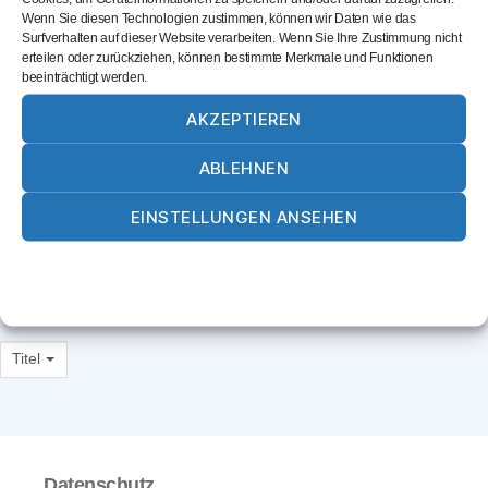
Wenn Sie diesen Technologien zustimmen, können wir Daten wie das
Surfverhalten auf dieser Website verarbeiten. Wenn Sie Ihre Zustimmung nicht
SUCHEN
erteilen oder zurückziehen, können bestimmte Merkmale und Funktionen
beeinträchtigt werden.
AKZEPTIEREN
EDEKA Lechertshuber & Wimmer
ABLEHNEN
Simbacher Straße 8a
84533
Marktl
EINSTELLUNGEN ANSEHEN
08677/878110
Cookie-Richtlinie
Datenschutz
Impressum
josef.lechertshuber@lechertshuber-wimmer.de
Website
Titel
Datenschutz