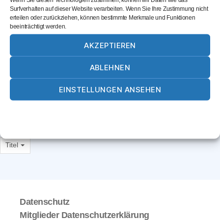
Surfverhalten auf dieser Website verarbeiten. Wenn Sie Ihre Zustimmung nicht
erteilen oder zurückziehen, können bestimmte Merkmale und Funktionen
SUCHEN
beeinträchtigt werden.
AKZEPTIEREN
Dr. Alexander Jais
ABLEHNEN
Burg 34
EINSTELLUNGEN ANSEHEN
84543
Steinhöring
ajais@drjais-consult.de
Cookie-Richtlinie
Datenschutz
Impressum
Website
Titel
Datenschutz
Mitglieder Datenschutzerklärung