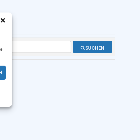
SUCHEN
te
N