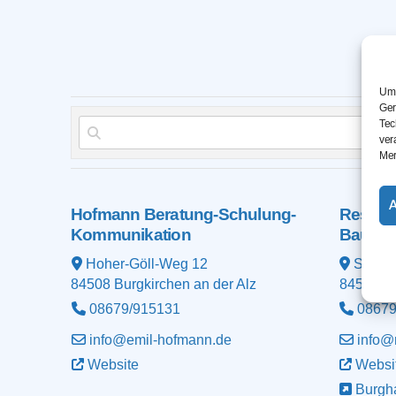
Um 
Ger
Tec
ver
Mer
Hofmann Beratung-Schulung-
Resch 
Kommunikation
Baumas
Hoher-Göll-Weg 12
Seiler
84508
Burgkirchen an der Alz
84508
Bu
08679/915131
08679
info@emil-hofmann.de
info@
Website
Websi
Burgh