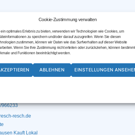
Cookie-Zustimmung verwalten
ein optimales Erlebnis zu bieten, verwenden wir Technologien wie Cookies, um
äteinformationen zu speichern und/oder darauf zuzugreifen. Wenn Sie diesen
hnologien zustimmen, können wir Daten wie das Surfverhalten auf dieser Website
arbeiten. Wenn Sie Ihre Zustimmung nicht erteilen oder zurückziehen, können bestimm
kmale und Funktionen beeinträchtigt werden.
AKZEPTIEREN
ABLEHNEN
EINSTELLUNGEN ANSEHE
+ Resch GmbH
chinenvermietung
Cookie-Richtlinie
Datenschutz
Impressum
ring 10
rgkirchen an der Alz
/966233
resch-resch.de
te
ausen Kauft Lokal