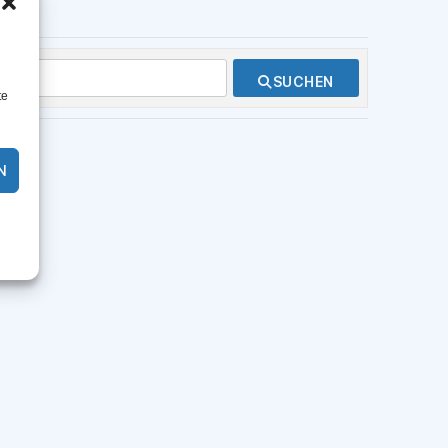
SUCHEN
te
N