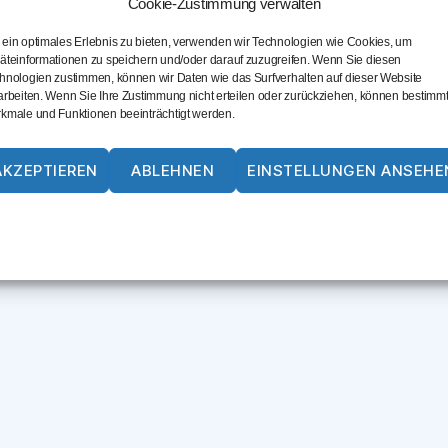
Cookie-Zustimmung verwalten
ein optimales Erlebnis zu bieten, verwenden wir Technologien wie Cookies, um
äteinformationen zu speichern und/oder darauf zuzugreifen. Wenn Sie diesen
hnologien zustimmen, können wir Daten wie das Surfverhalten auf dieser Website
arbeiten. Wenn Sie Ihre Zustimmung nicht erteilen oder zurückziehen, können bestimm
kmale und Funktionen beeinträchtigt werden.
AKZEPTIEREN
ABLEHNEN
EINSTELLUNGEN ANSEHE
Cookie-Richtlinie
Datenschutz
Impressum