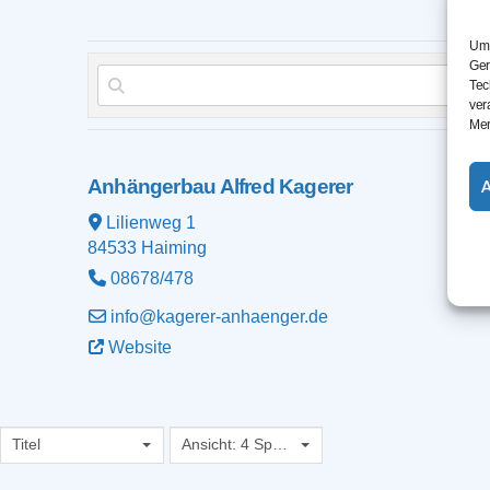
Um 
Ger
Tec
ver
Mer
Anhängerbau Alfred Kagerer
Lilienweg 1
84533
Haiming
08678/478
info@kagerer-anhaenger.de
Website
Titel
Ansicht: 4 Spalten