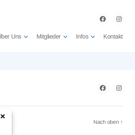
Facebook
instag
Über Uns
Mitglieder
Infos
Kontakt
Facebook
instag
Nach oben
↑